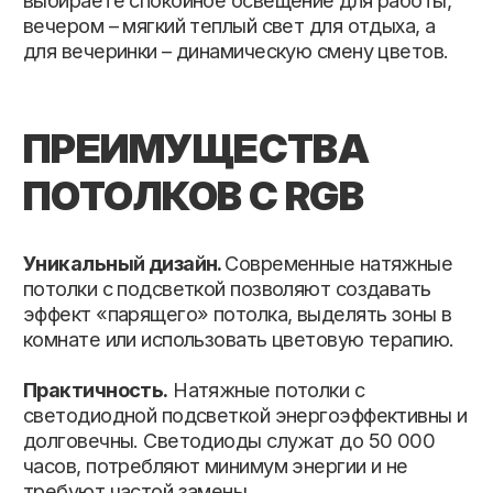
светодиодной подсветкой энергоэффективны и
долговечны. Светодиоды служат до 50 000
часов, потребляют минимум энергии и не
требуют частой замены.
Функциональность.
RGB-системы
поддерживают управление через пульт,
приложения и даже умный дом. Вы можете
регулировать яркость, выбирать сценарии
освещения и комбинировать оттенки.
Совместимость с любыми фактурами.
Подсветка отлично смотрится как с
глянцевыми, так и с матовыми полотнами. Для
интерьеров класса люкс подойдут и
премиальные натяжные потолки с
комбинированным освещением.
КОГДА RGB-
ПОДСВЕТКА
УМЕСТНА?