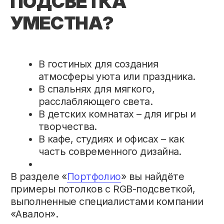
выполняет монтаж любой сложности,
включая интеграцию RGB-систем в
потолки.
Хотите узнать стоимость? Вы можете
заказать натяжной потолок в Минске с
RGB-подсветкой, и наши специалисты
подготовят для вас индивидуальное
предложение.
ГДЕ КУПИТЬ СВЕТОВЫЕ
НАТЯЖНЫЕ ПОТОЛКИ В
МИНСКЕ?
Если вы ищете, где заказать световые
натяжные потолки в Минске, компания
«Авалон» предложит десятки вариантов
для разных интерьеров – от лаконичных
решений до эксклюзивных премиум-
проектов. Мы используем
сертифицированные материалы, даём
гарантию и обеспечиваем полный цикл
работ «под ключ».