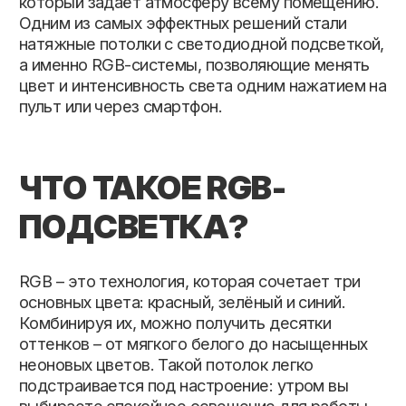
ЧТО ТАКОЕ RGB-
ПОДСВЕТКА?
RGB – это технология, которая сочетает три
основных цвета: красный, зелёный и синий.
Комбинируя их, можно получить десятки
оттенков – от мягкого белого до насыщенных
неоновых цветов. Такой потолок легко
подстраивается под настроение: утром вы
выбираете спокойное освещение для работы,
вечером – мягкий теплый свет для отдыха, а
для вечеринки – динамическую смену цветов.
ПРЕИМУЩЕСТВА
ПОТОЛКОВ С RGB
Уникальный дизайн.
Современные натяжные
потолки с подсветкой позволяют создавать
эффект «парящего» потолка, выделять зоны в
комнате или использовать цветовую терапию.
Практичность.
Натяжные потолки с