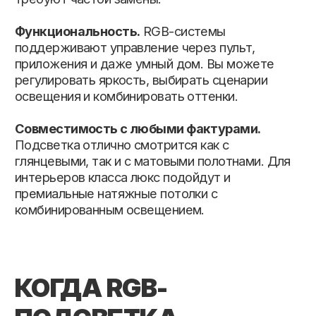
В гостиных для создания
атмосферы уюта или праздника.
В спальнях для мягкого,
расслабляющего света.
В детских комнатах – для игры и
творчества.
В кафе, студиях и офисах – как
часть современного дизайна.
В разделе «
Портфолио
» вы найдёте
примеры потолков с RGB-подсветкой,
выполненные специалистами компании
«Авалон».
УСТАНОВКА RGB-ПОТОЛКОВ
Установка натяжных потолков с
подсветкой требует профессионального
подхода: необходимо правильно
рассчитать расположение светодиодных
лент, предусмотреть блоки питания и
систему управления. Компания «
Авалон
»