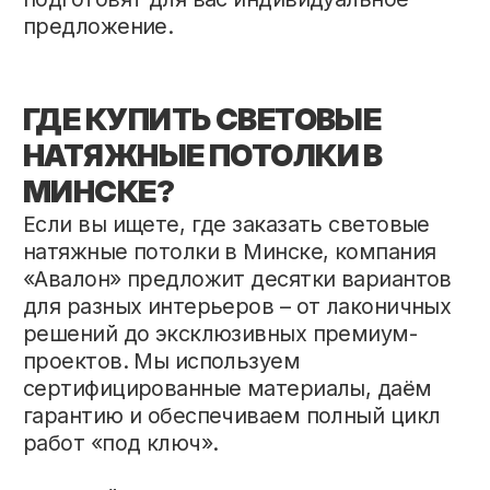
О нас
Матовые
Портфолио
Глянцевые
Рассрочка
Сатиновые
Узнать цену
Световые
Отзывы
Многоуровневые
Блог
Тканевые
Контакты
Теневые
Потолки в спальне
Потолки на кухне
Потолки в ванной
Потолки в гостиной
Потолки в детской
Потолки в коридор
РЕКВИЗИТЫ
Телефон:
+375 (44) 793-10-75
Email (общая):
avalon.potolki21@gmail.com
Адрес:
г. Минск, ул. Старовиленский тракт, 67
Время работы:
Пн-Вс: с 9:00 - 21:00
ООО
“АвалонСтройИнвест”