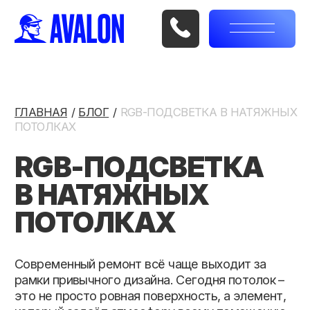
ГЛАВНАЯ
/
/
/
БЛОГ
/
/
/
RGB-ПОДСВЕТКА В НАТЯЖНЫХ
ПОТОЛКАХ
RGB-ПОДСВЕТКА
В НАТЯЖНЫХ
ПОТОЛКАХ
Современный ремонт всё чаще выходит за
рамки привычного дизайна. Сегодня потолок –
это не просто ровная поверхность, а элемент,
который задаёт атмосферу всему помещению.
Одним из самых эффектных решений стали
натяжные потолки с светодиодной подсветкой,
а именно RGB-системы, позволяющие менять
цвет и интенсивность света одним нажатием на
пульт или через смартфон.