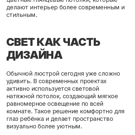
КОСМОСА:
ДЕКОРАТИВНЫЕ
РЕШЕНИЯ
Детская – одно из немногих помещений,
где можно смело экспериментировать с
дизайном. Именно поэтому
популярность набирают декоративные
натяжные потолки с фотопечатью и 3D-
эффектами. Небо с облаками, космос,
звёзды, мультяшные персонажи или
абстракции помогают создать
уникальную атмосферу, которая
нравится детям.
Для тех, кто делает ставку на
экологичность и долговечность,
хорошим выбором станут
тканевые
натяжные потолки
. Они отличаются
прочностью, безопасностью и
благородной текстурой.