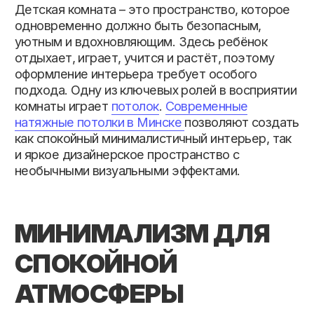
как спокойный минималистичный интерьер, так
и яркое дизайнерское пространство с
необычными визуальными эффектами.
МИНИМАЛИЗМ ДЛЯ
СПОКОЙНОЙ
АТМОСФЕРЫ
В последние годы родители всё чаще
выбирают лаконичные решения.
Светлые
матовые натяжные потолки в
Минске
помогают создать спокойную
атмосферу без визуального шума.
Матовая поверхность не бликует,
выглядит мягко и хорошо сочетается с
любыми цветами стен и мебели.
Такой вариант особенно актуален для
маленьких комнат, где важно сохранить
ощущение простора и света. Кроме того,
матовые полотна практичны в уходе и
долго сохраняют аккуратный внешний