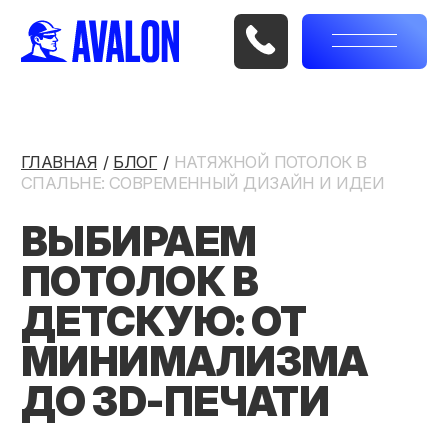
ГЛАВНАЯ
/
/
/
БЛОГ
/
/
/
НАТЯЖНОЙ ПОТОЛОК В
СПАЛЬНЕ: СОВРЕМЕННЫЙ ДИЗАЙН И ИДЕИ
ВЫБИРАЕМ
ПОТОЛОК В
ДЕТСКУЮ: ОТ
МИНИМАЛИЗМА
ДО 3D-ПЕЧАТИ
Детская комната – это пространство, которое
одновременно должно быть безопасным,
уютным и вдохновляющим. Здесь ребёнок
отдыхает, играет, учится и растёт, поэтому
оформление интерьера требует особого
подхода. Одну из ключевых ролей в восприятии
комнаты играет
потолок
.
Современные
натяжные потолки в Минске
позволяют создать