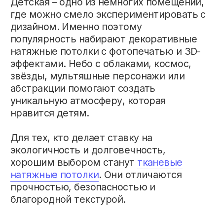
интерьер. Получить больше информации
вы можете
в мессенджере
или по
телефону
+375 (44) 793-10-75
.
↳ ДРУГИЕ СТАТЬИ
Натяжные потолки под ключ
в Минске и 120 км от Минска
НАВИГАЦИЯ
ПОТОЛКИ