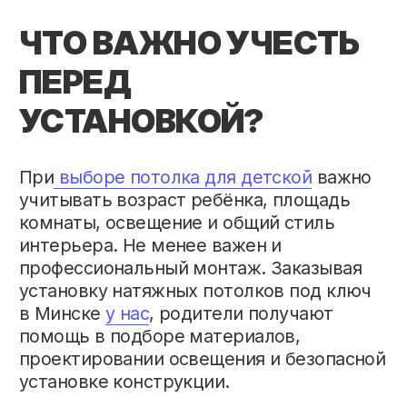
О нас
Матовые
Портфолио
Глянцевые
Рассрочка
Сатиновые
Узнать цену
Световые
Отзывы
Многоуровневые
Блог
Тканевые
Контакты
Теневые
Потолки в спальне
Потолки на кухне
Потолки в ванной
Потолки в гостиной
Потолки в детской
Потолки в коридор
РЕКВИЗИТЫ
Телефон:
+375 (44) 793-10-75
Email (общая):
avalon.potolki21@gmail.com
Адрес:
г. Минск, ул. Старовиленский тракт, 67
Время работы:
Пн-Вс: с 9:00 - 21:00
ООО
“АвалонСтройИнвест”