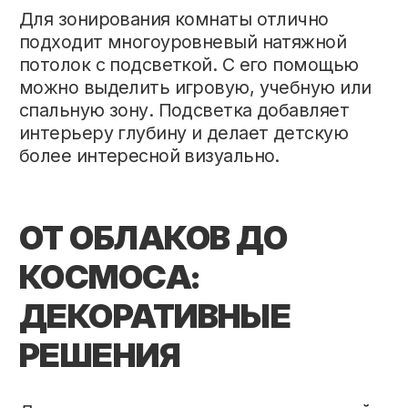
ЧТО ВАЖНО УЧЕСТЬ
ПЕРЕД
УСТАНОВКОЙ?
При
выборе потолка для детской
важно
учитывать возраст ребёнка, площадь
комнаты, освещение и общий стиль
интерьера. Не менее важен и
профессиональный монтаж. Заказывая
установку натяжных потолков под ключ
в Минске
у нас
, родители получают
помощь в подборе материалов,
проектировании освещения и безопасной
установке конструкции.
Современные натяжные потолки
позволяют создать в детской комнате
любое настроение – от спокойного
минимализма до яркого пространства с
эффектом 3D. Главное – подобрать
решение, которое будет радовать
ребёнка и гармонично дополнять