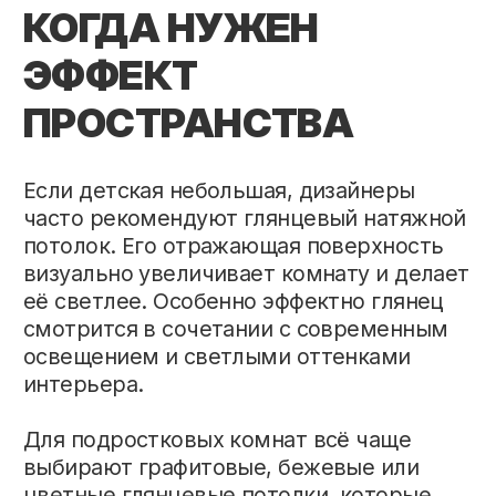
СВЕТ КАК ЧАСТЬ
ДИЗАЙНА
Обычной люстрой сегодня уже сложно
удивить. В современных проектах
активно используется световой
натяжной потолок, создающий мягкое
равномерное освещение по всей
комнате. Такое решение комфортно для
глаз ребёнка и делает пространство
визуально более уютным.
Для зонирования комнаты отлично
подходит многоуровневый натяжной
потолок с подсветкой. С его помощью
можно выделить игровую, учебную или
спальную зону. Подсветка добавляет
интерьеру глубину и делает детскую
более интересной визуально.
ОТ ОБЛАКОВ ДО