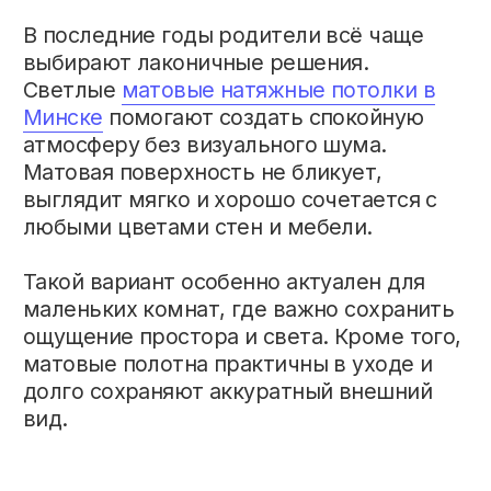
вид.
КОГДА НУЖЕН
ЭФФЕКТ
ПРОСТРАНСТВА
Если детская небольшая, дизайнеры
часто рекомендуют глянцевый натяжной
потолок. Его отражающая поверхность
визуально увеличивает комнату и делает
её светлее. Особенно эффектно глянец
смотрится в сочетании с современным
освещением и светлыми оттенками
интерьера.
Для подростковых комнат всё чаще
выбирают графитовые, бежевые или
цветные глянцевые потолки, которые
делают интерьер более современным и
стильным.