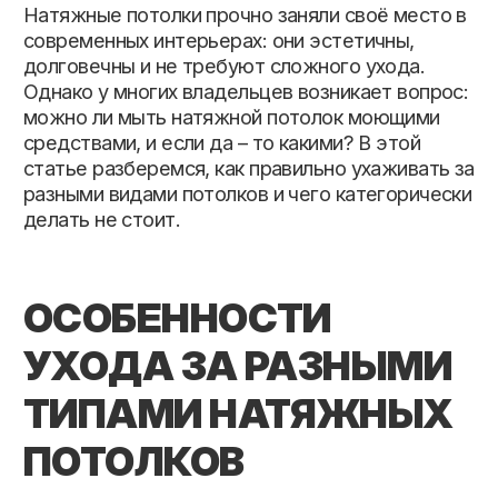
делать не стоит.
ОСОБЕННОСТИ
УХОДА ЗА РАЗНЫМИ
ТИПАМИ НАТЯЖНЫХ
ПОТОЛКОВ
Матовые натяжные потолки.
Матовые
полотна не бликуют и хорошо скрывают мелкие
загрязнения. Их легко протереть мягкой
тканью, а при более серьезных пятнах можно
использовать щадящие нейтральные моющие
средства без абразивов.
Сатиновые натяжные потолки.
Сатиновая
фактура более чувствительна к химии. Для
ухода лучше использовать мыльный раствор
или специальные спреи для натяжных
конструкций. Агрессивные средства могут
оставить разводы.
Глянцевые натяжные потолки.
Глянцевое