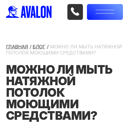
ГЛАВНАЯ
/
/
/
БЛОГ
/
/
/
МОЖНО ЛИ МЫТЬ НАТЯЖНОЙ
ПОТОЛОК МОЮЩИМИ СРЕДСТВАМИ?
МОЖНО ЛИ МЫТЬ
НАТЯЖНОЙ
ПОТОЛОК
МОЮЩИМИ
СРЕДСТВАМИ?
Натяжные потолки прочно заняли своё место в
современных интерьерах: они эстетичны,
долговечны и не требуют сложного ухода.
Однако у многих владельцев возникает вопрос:
можно ли мыть натяжной потолок моющими
средствами, и если да – то какими? В этой
статье разберемся, как правильно ухаживать за
разными видами потолков и чего категорически