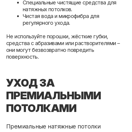
Важно помнить: если натяжной потолок
смонтирован профессионально, уход за
ним будет минимальным. Компания
«
Авалон
» выполняет установку натяжных
потолков по стандартам качества, что
гарантирует долговечность полотна и
его простое обслуживание.
Мыть натяжной потолок моющими
средствами можно, но только правильно
подобранными и в зависимости от типа
полотна. Универсальное правило –
никакой агрессивной химии и абразивов.
Бережный уход сохранит красоту и
долговечность вашего потолка на долгие
годы.
ГДЕ ЗАКАЗАТЬ НАТЯЖНЫЕ
ПОТОЛКИ В МИНСКЕ?
Если вы хотите обновить интерьер и
заказать натяжной потолок в Минске,
компания «Авалон» предложит решения