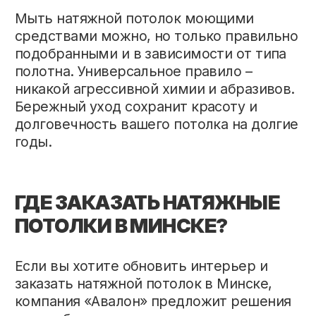
НАВИГАЦИЯ
ПОТОЛКИ
О нас
Матовые
Портфолио
Глянцевые
Рассрочка
Сатиновые
Узнать цену
Световые
Отзывы
Многоуровневые
Блог
Тканевые
Контакты
Теневые
Потолки в спальне
Потолки на кухне
Потолки в ванной
Потолки в гостиной
Потолки в детской
Потолки в коридор
РЕКВИЗИТЫ
Телефон:
+375 (44) 793-10-75
Email (общая):
avalon.potolki21@gmail.com
Адрес:
г. Минск, ул. Старовиленский тракт, 67
Время работы:
Пн-Вс: с 9:00 - 21:00