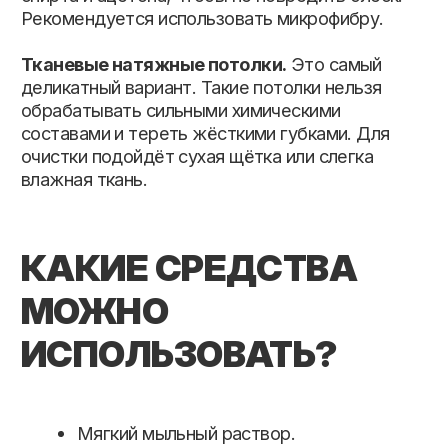
Не используйте порошки, жёсткие губки,
средства с абразивами или растворителями –
они могут безвозвратно повредить
поверхность.
УХОД ЗА
ПРЕМИАЛЬНЫМИ
ПОТОЛКАМИ
Премиальные натяжные потолки
отличаются не только качеством
материалов, но и более высокой
стойкостью к износу. Однако даже они
требуют аккуратного отношения.
Правильный уход продлевает срок
службы конструкции и сохраняет ее
безупречный внешний вид.
УСТАНОВКА И
ОБСЛУЖИВАНИЕ