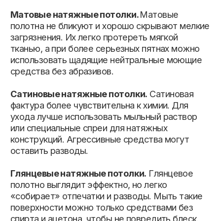
полотно выглядит эффектно, но легко
«собирает» отпечатки и разводы. Мыть такие
поверхности можно только средствами без
спирта и ацетона, чтобы не повредить блеск.
Рекомендуется использовать микрофибру.
Тканевые натяжные потолки.
Это самый
деликатный вариант. Такие потолки нельзя
обрабатывать сильными химическими
составами и тереть жёсткими губками. Для
очистки подойдёт сухая щётка или слегка
влажная ткань.
КАКИЕ СРЕДСТВА
МОЖНО
ИСПОЛЬЗОВАТЬ?
Мягкий мыльный раствор.
Специальные чистящие средства для
натяжных потолков.
Чистая вода и микрофибра для
регулярного ухода.