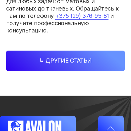
ООО
“АвалонСтройИнвест”
УНП
193709546
© 2026. AVALON
Все права защищены
Политика конфиденциальности
Разработка