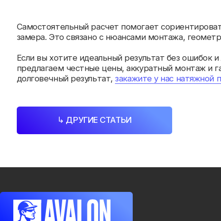
НА
О н
Пор
Рас
Узн
От
Бло
Кон
Натяжные потолки под ключ
в Минске и 120 км от Минска