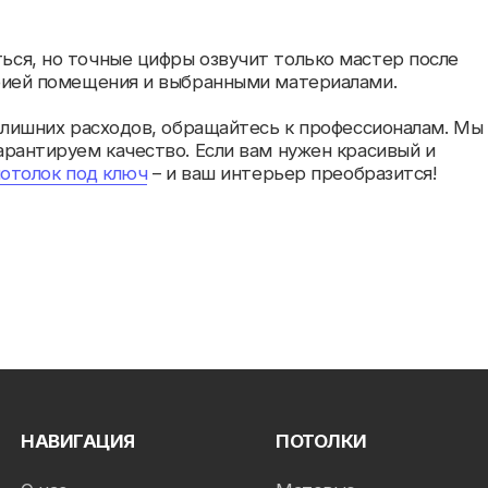
ВИГАЦИЯ
ПОТОЛКИ
ас
Матовые
тфолио
Глянцевые
срочка
Сатиновые
ать цену
Световые
зывы
Многоуровневые
г
Тканевые
Em
такты
Теневые
Адрес:
г.
Потолки в спальне
Потолки на кухне
ООО 
Потолки в ванной
Потолки в гостиной
Потолки в детской
Потолки в коридор