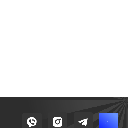
Телефон:
+375 (44) 793-10-75
ail (общая):
avalon.potolki21@gmail.com
 Минск, ул. Старовиленский тракт, 67
Время работы:
Пн-Вс: с 9:00 - 21:00
“АвалонСтройИнвест”, УНП 193709546