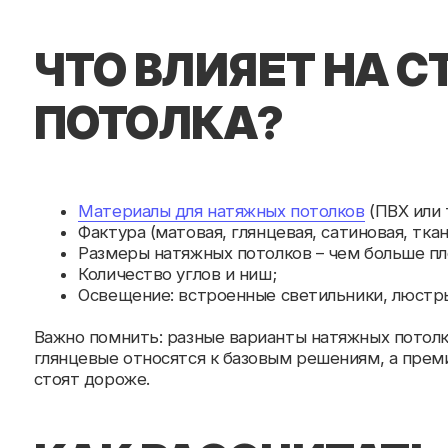
ПОТОЛКА?
Материалы для натяжных потолков
(ПВХ или ткань);
Фактура (матовая, глянцевая, сатиновая, тканевая);
Размеры натяжных потолков – чем больше площадь,
Количество углов и ниш;
Освещение: встроенные светильники, люстры, подс
Важно помнить: разные варианты натяжных потолков им
глянцевые относятся к базовым решениям, а премиальны
стоят дороже.
КАК РАССЧИТАТЬ Ц
МЕТР?
Основой расчета является формула:
Общая площадь помещения × натяжной потолок: цена за 