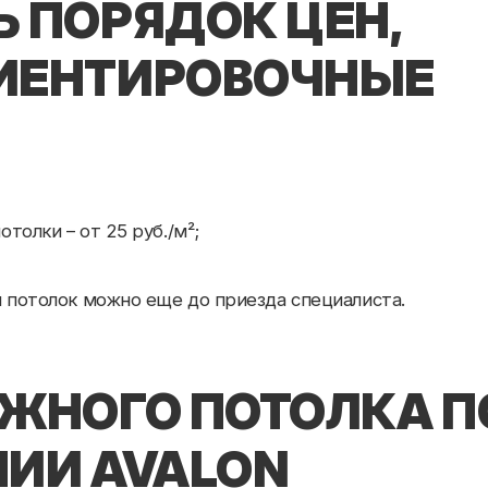
ок можно еще до приезда специалиста.
НОГО ПОТОЛКА ПОД
И AVALON
 точные цифры озвучит только мастер после
помещения и выбранными материалами.
их расходов, обращайтесь к профессионалам. Мы
руем качество. Если вам нужен красивый и
к под ключ
– и ваш интерьер преобразится!