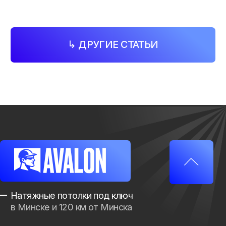
Адрес:
г. Минск, ул. Старовиленский тракт, 67
Время работы:
Пн-Вс: с 9:00 - 21:00
ООО
“АвалонСтройИнвест”
УНП
193709546
© 2026. AVALON
Все права защищены
Политика конфиденциальности
Разработка