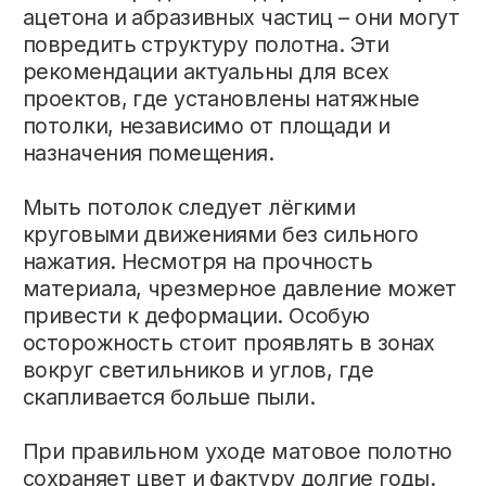
потолок был установлен
профессионально, он не требует
сложного обслуживания и
дополнительных затрат.
ГДЕ ЗАКАЗАТЬ
НАТЯЖНЫЕ ПОТОЛКИ
В МИНСКЕ?
Заказывая установку натяжных потолков
в студии
«Авалон»
, клиенты получают не
только качественный монтаж, но и
подробные рекомендации по
эксплуатации. Специалисты объясняют,
какие средства безопасны для очистки и
как продлить срок службы покрытия. Мы
также предоставляем услугу по
установке натяжных потолков под ключ.
Соблюдение простых правил ухода
позволяет сохранить эстетичный вид
потолка без лишних усилий. Матовые