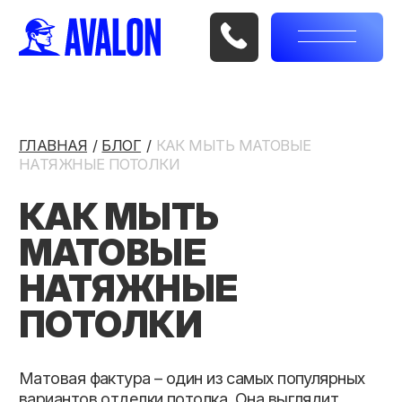
ГЛАВНАЯ
/
/
/
БЛОГ
/
/
/
КАК МЫТЬ МАТОВЫЕ
НАТЯЖНЫЕ ПОТОЛКИ
КАК МЫТЬ
МАТОВЫЕ
НАТЯЖНЫЕ
ПОТОЛКИ
Матовая фактура – один из самых популярных
вариантов отделки потолка. Она выглядит
сдержанно, не бликует и напоминает идеально
окрашенную поверхность. Именно поэтому
многие люди выбирают
матовые натяжные
потолки
для квартир, домов и офисов. Чтобы
покрытие сохраняло аккуратный вид на
протяжении многих лет, важно соблюдать
простые правила ухода.