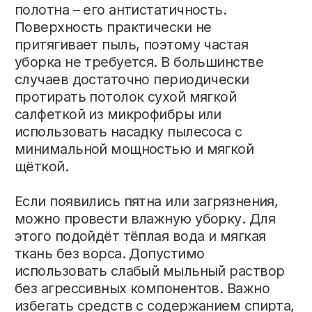
ткань без ворса. Допустимо
использовать слабый мыльный раствор
без агрессивных компонентов. Важно
избегать средств с содержанием спирта,
ацетона и абразивных частиц – они могут
повредить структуру полотна. Эти
рекомендации актуальны для всех
проектов, где установлены натяжные
потолки, независимо от площади и
назначения помещения.
Мыть потолок следует лёгкими
круговыми движениями без сильного
нажатия. Несмотря на прочность
материала, чрезмерное давление может
привести к деформации. Особую
осторожность стоит проявлять в зонах
вокруг светильников и углов, где
скапливается больше пыли.
При правильном уходе матовое полотно
сохраняет цвет и фактуру долгие годы.
Оно не желтеет, не трескается и
устойчиво к влаге, что особенно важно
для кухонь и ванных комнат. Если