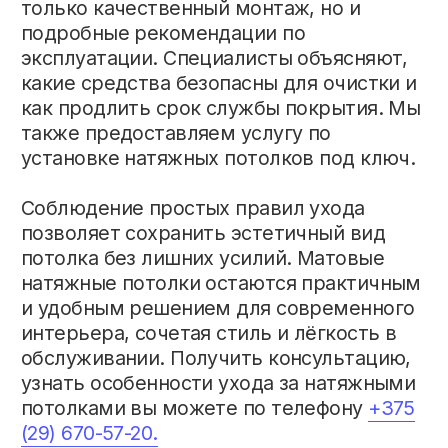
НАВИГАЦИЯ
ПОТОЛКИ
О нас
Матовые
Портфолио
Глянцевые
Рассрочка
Сатиновые
Узнать цену
Световые
Отзывы
Многоуровневые
Блог
Тканевые
Контакты
Теневые
Потолки в спальне
Потолки на кухне
Потолки в ванной
Потолки в гостиной
Потолки в детской
Потолки в коридор
РЕКВИЗИТЫ
Телефон:
+375 (44) 793-10-75
Email (общая):
avalon.potolki21@gmail.com